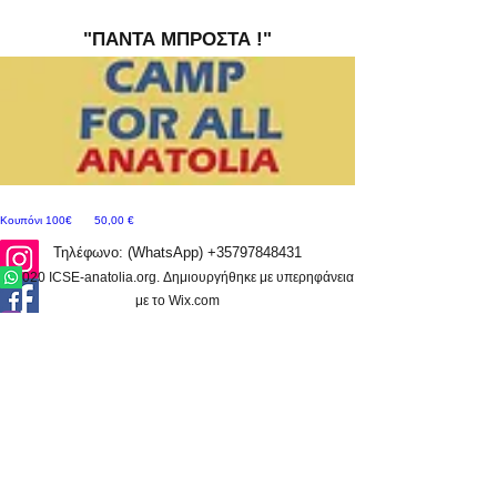
"ΠΑΝΤΑ ΜΠΡΟΣΤΑ !"
Σούπερ προσφορά
Τιμή
Κουπόνι 100€
50,00 €
Τηλέφωνο: (WhatsApp)
+35797848431
© 2020 ΙCSE-anatolia.org. Δημιουργήθηκε με υπερηφάνεια
με το Wix.com